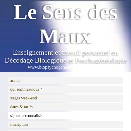
Le Sens des
Maux
Enseignement et travail personnel en
Décodage Biologique et Psychogénéalogie
www.biopsychogenealogie-aveyron.com
accueil
qui sommes-nous ?
stages week-end
dates & tarifs
séjour personnalisé
inscription